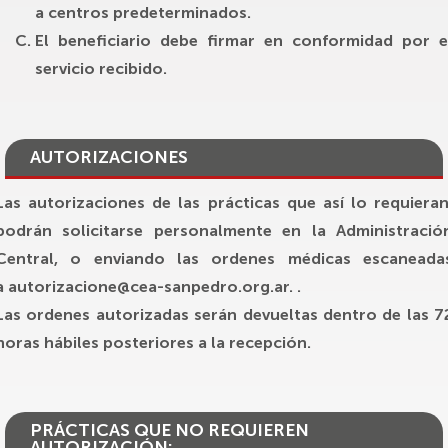
a centros predeterminados.
El beneficiario debe firmar en conformidad por e
servicio recibido.
AUTORIZACIONES
Las autorizaciones de las prácticas que así lo requieran
podrán solicitarse personalmente en la Administració
Central, o enviando las ordenes médicas escaneada
a
autorizacione@cea-sanpedro.org.ar.
.
Las ordenes autorizadas serán devueltas dentro de las 7
horas hábiles posteriores a la recepción.
PRÁCTICAS QUE NO REQUIEREN
AUTORIZACIÓN: