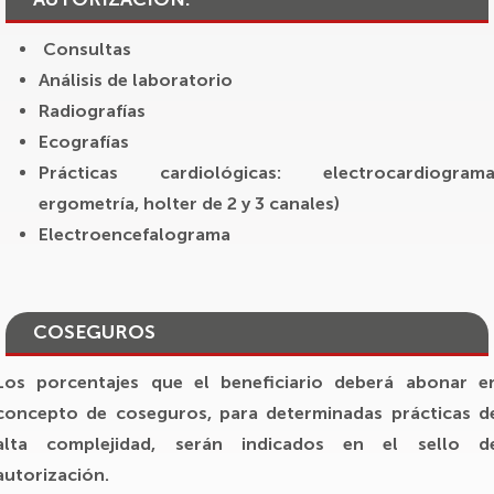
Consultas
Análisis de laboratorio
Radiografías
Ecografías
Prácticas cardiológicas: electrocardiograma
ergometría, holter de 2 y 3 canales)
Electroencefalograma
COSEGUROS
Los porcentajes que el beneficiario deberá abonar e
concepto de coseguros, para determinadas prácticas d
alta complejidad, serán indicados en el sello d
autorización.