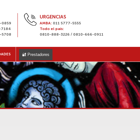
URGENCIAS
8-0859
AMBA:
011 5777-5555
1-7184
Todo el país:
3-5708
0810-888-3226 / 0810-666-0911
DADES
🔐 Prestadores