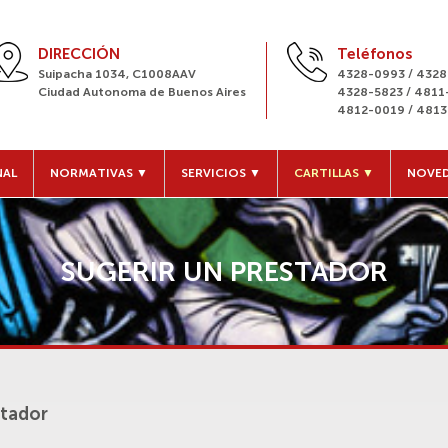
DIRECCIÓN
Teléfonos
Suipacha 1034, C1008AAV
4328-0993 / 432
Ciudad Autonoma de Buenos Aires
4328-5823 / 481
4812-0019 / 481
NAL
NORMATIVAS ▼
SERVICIOS ▼
CARTILLAS ▼
NOVE
SUGERIR UN PRESTADOR
tador