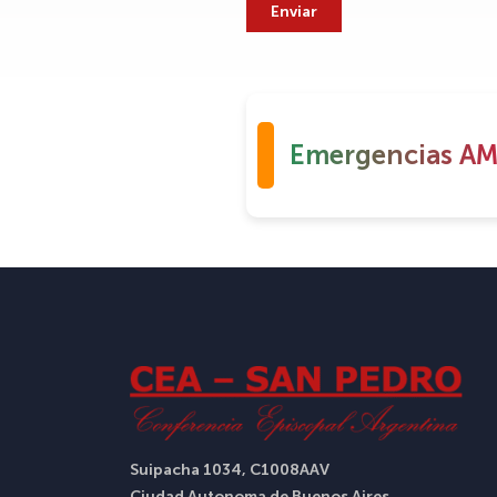
Emergencias AM
Suipacha 1034, C1008AAV
Ciudad Autonoma de Buenos Aires