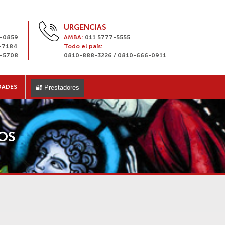
URGENCIAS
8-0859
AMBA:
011 5777-5555
1-7184
Todo el país:
3-5708
0810-888-3226 / 0810-666-0911
DADES
🔐 Prestadores
OS