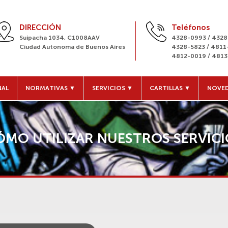
DIRECCIÓN
Teléfonos
Suipacha 1034, C1008AAV
4328-0993 / 432
Ciudad Autonoma de Buenos Aires
4328-5823 / 481
4812-0019 / 481
NAL
NORMATIVAS ▼
SERVICIOS ▼
CARTILLAS ▼
NOVE
ÓMO UTILIZAR NUESTROS SERVICI