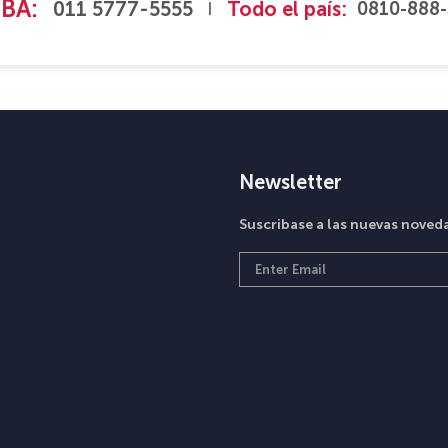
BA:
011 5777-5555
Todo el país:
0810-888-
|
Newsletter
Suscribase a las nuevas nove